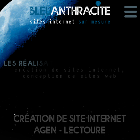
L
e
s
r
é
a
l
i
s
a
t
i
o
n
s
b
l
e
u
a
n
t
h
r
a
c
i
t
e
création de sites internet,
conception de sites web
création de site internet
Agen - Lectoure