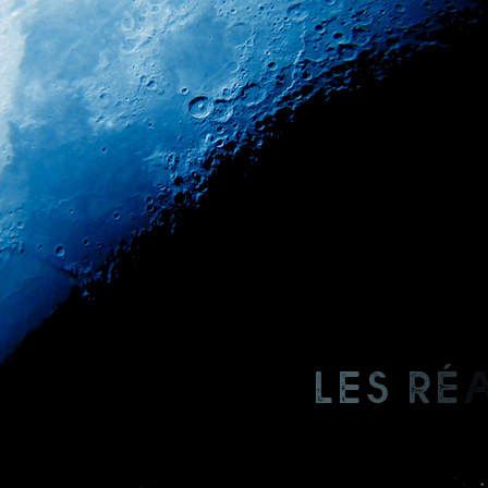
L
e
s
r
é