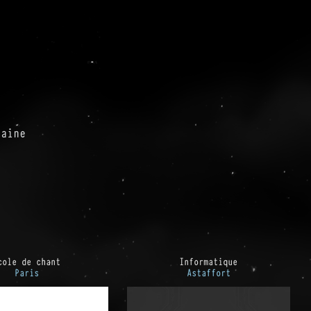
taine
cole de chant
Informatique
Paris
Astaffort