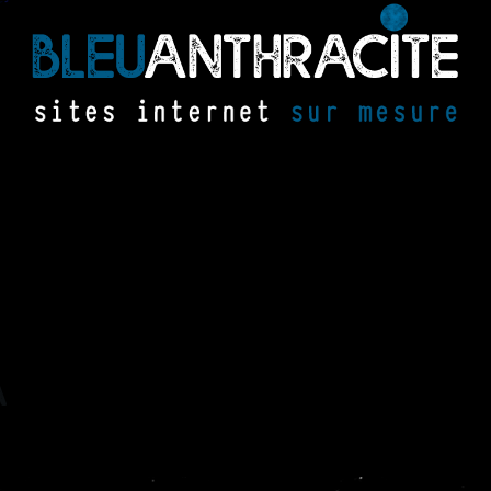
a
l
i
s
a
t
i
o
n
s
b
l
e
u
a
n
t
création de sites internet,
conception de sites web