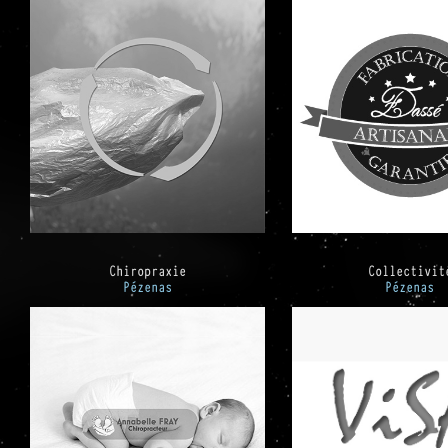
Chiropraxie
Collectivit
Pézenas
Pézenas