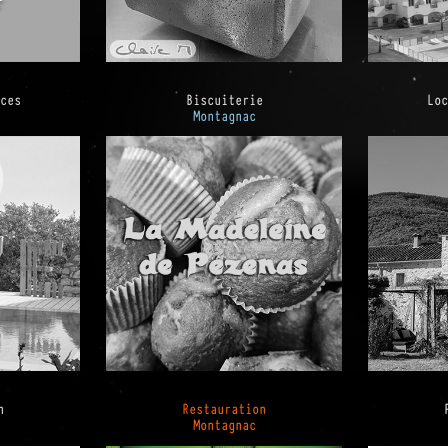
nces
Biscuiterie
Loc
Montagnac
n
Restauration
Montagnac