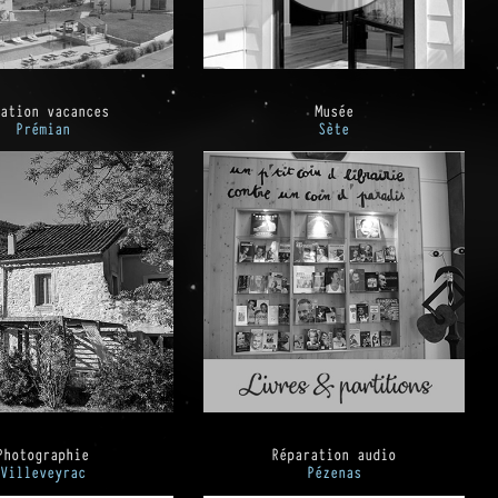
ation vacances
Musée
Prémian
Sète
Photographie
Réparation audio
Villeveyrac
Pézenas