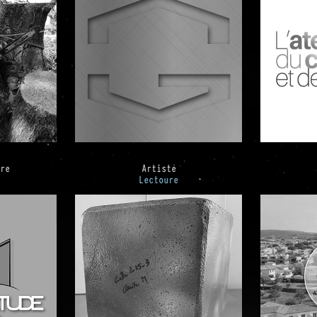
vre
Artiste
Lectoure