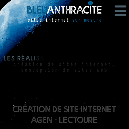
L
e
s
r
é
a
l
i
s
a
t
i
o
n
s
b
l
e
u
a
n
t
h
r
a
c
i
t
e
création de sites internet,
conception de sites web
création de site internet
Agen - Lectoure