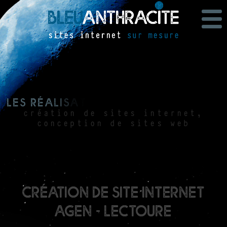
L
e
s
r
é
a
l
i
s
a
t
i
o
n
s
b
l
e
u
a
n
t
h
r
a
c
i
t
e
création de sites internet,
conception de sites web
création de site internet
Agen - Lectoure