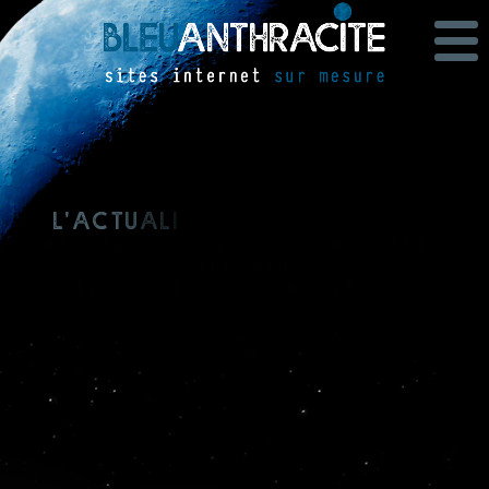
L
'
a
c
t
u
a
l
i
t
é
b
l
e
u
a
n
t
h
r
a
c
i
t
e
dernières créations de sites
internet,
dernières collaborations