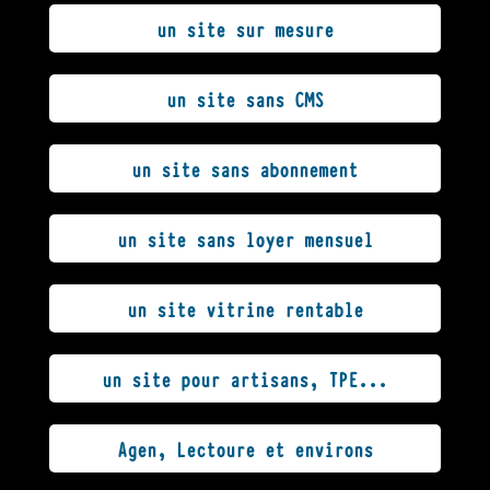
un site sur mesure
un site sans CMS
un site sans abonnement
un site sans loyer mensuel
un site vitrine rentable
un site pour artisans, TPE...
Agen, Lectoure et environs