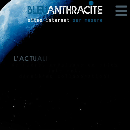
L
'
a
c
t
u
a
l
i
t
é
b
l
e
u
a
n
t
h
r
a
c
i
t
e
dernières créations de sites
internet,
dernières collaborations