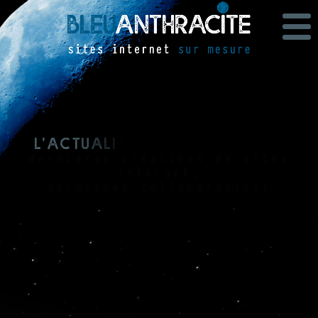
L
'
a
c
t
u
a
l
i
t
é
b
l
e
u
a
n
t
h
r
a
c
i
t
e
dernières créations de sites
internet,
dernières collaborations