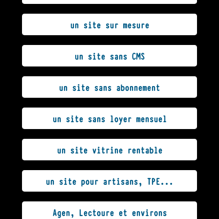
un site sur mesure
un site sans CMS
un site sans abonnement
un site sans loyer mensuel
un site vitrine rentable
un site pour artisans, TPE...
Agen, Lectoure et environs