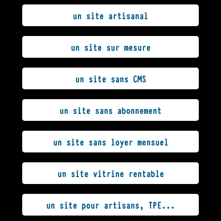
un site artisanal
un site sur mesure
un site sans CMS
un site sans abonnement
un site sans loyer mensuel
un site vitrine rentable
un site pour artisans, TPE...