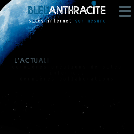
L
'
a
c
t
u
a
l
i
t
é
b
l
e
u
a
n
t
h
r
a
c
i
t
e
dernières créations de sites
internet,
dernières collaborations