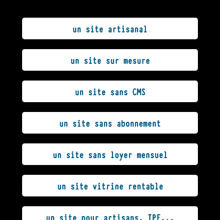
un site artisanal
un site sur mesure
un site sans CMS
un site sans abonnement
un site sans loyer mensuel
un site vitrine rentable
un site pour artisans, TPE...