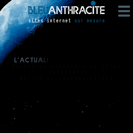
L
'
a
c
t
u
a
l
i
t
é
b
l
e
u
a
n
t
h
r
a
c
i
t
e
dernières créations de sites
internet,
dernières collaborations